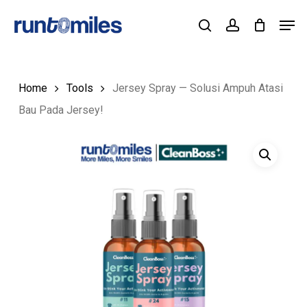
Skip
Men
to
Cart
search
account
Close
Cart
Close
main
Menu
content
Home
Tools
Jersey Spray — Solusi Ampuh Atasi
Bau Pada Jersey!