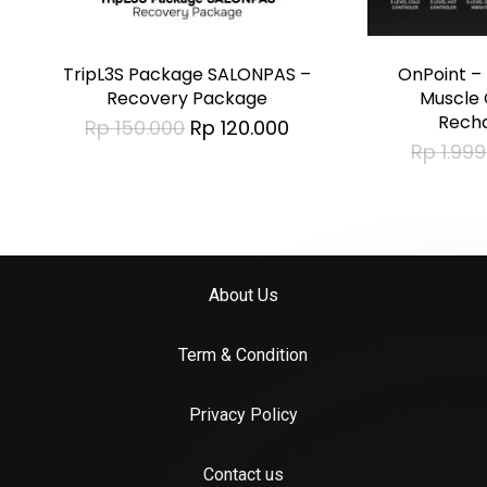
TripL3S Package SALONPAS –
OnPoint –
Recovery Package
Muscle 
Recha
Original
Current
Rp
150.000
Rp
120.000
price
price
Rp
1.999
was:
is:
Rp 150.000.
Rp 120.000.
About Us
Term & Condition
Privacy Policy
Tim dukungan pelanggan kami
siap menjawab pertanyaan Anda.
Contact us
Tanyakan apa saja kepada kami!