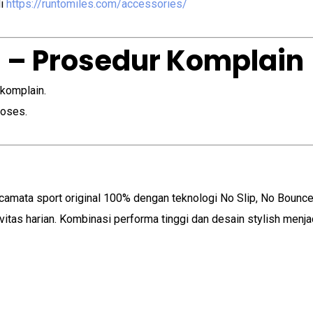
di
https://runtomiles.com/accessories/
 – Prosedur Komplain
 komplain.
roses.
camata sport original 100% dengan teknologi No Slip, No Bounc
as harian. Kombinasi performa tinggi dan desain stylish menjadi