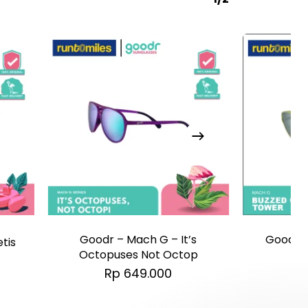
Goodr – Mach G – It’s
Goodr 
tis
Octopuses Not Octop
o
Rp
649.000
R