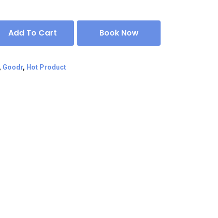
Add To Cart
Book Now
,
Goodr
,
Hot Product