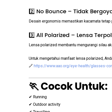
2️⃣ No Bounce – Tidak Bergoy
Desain ergonomis memastikan kacamata tetap pa
3️⃣ All Polarized – Lensa Terpol
Lensa polarized membantu mengurangi silau akib
Untuk mengetahui manfaat lensa polarized, And
🔗
https://www.aao.org/eye-health/glasses-co
🏃 Cocok Untuk:
✔ Running
✔ Outdoor activity
✔ Travelling