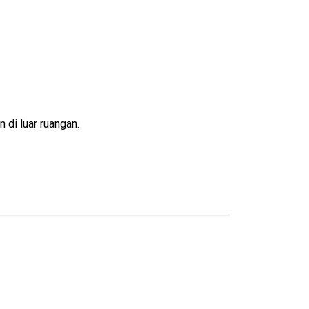
 di luar ruangan.
No products in the cart.
Go To Shop