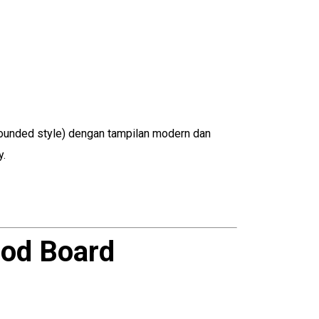
(rounded style) dengan tampilan modern dan
y.
ood Board