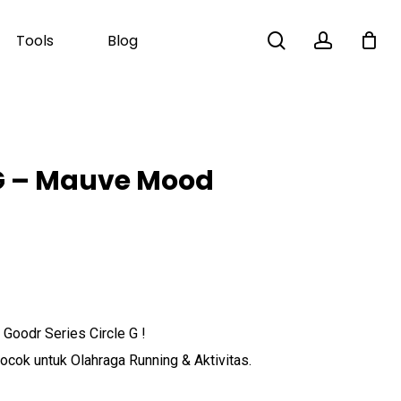
search
account
Tools
Blog
Close
Cart
G – Mauve Mood
Goodr Series Circle G !
cok untuk Olahraga Running & Aktivitas.