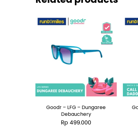
Goodr – LFG – Dungaree
Go
Debauchery
Rp
499.000