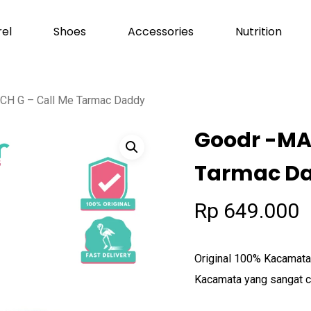
el
Shoes
Accessories
Nutrition
Cart
CH G – Call Me Tarmac Daddy
Goodr -MA
Tarmac D
Rp
649.000
Original 100% Kacamat
Kacamata yang sangat co