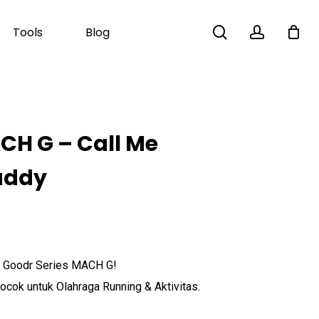
search
account
Tools
Blog
Close
Cart
CH G – Call Me
addy
a Goodr Series MACH G!
cok untuk Olahraga Running & Aktivitas.