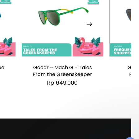
ee
Goodr – Mach G – Tales
Good
From the Greenskeeper
Fre
Rp
649.000
R