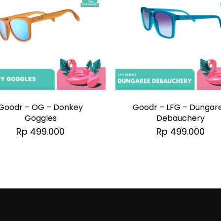
Goodr – OG – Donkey
Goodr – LFG – Dungar
Goggles
Debauchery
Rp
499.000
Rp
499.000