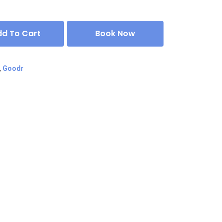
dd To Cart
Book Now
,
Goodr