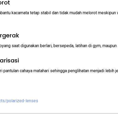
orot
bantu kacamata tetap stabil dan tidak mudah melorot meskipun w
ergerak
oyang saat digunakan berlari, bersepeda, latihan di gym, maupun ak
arisasi
pantulan cahaya matahari sehingga penglihatan menjadi lebih jer
cts/polarized-lenses