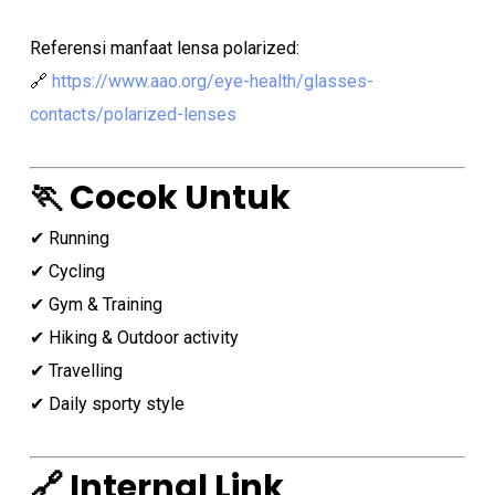
Referensi manfaat lensa polarized:
No products in the cart.
🔗
https://www.aao.org/eye-health/glasses-
contacts/polarized-lenses
Go To Shop
🏃 Cocok Untuk
✔ Running
✔ Cycling
✔ Gym & Training
✔ Hiking & Outdoor activity
✔ Travelling
✔ Daily sporty style
🔗 Internal Link