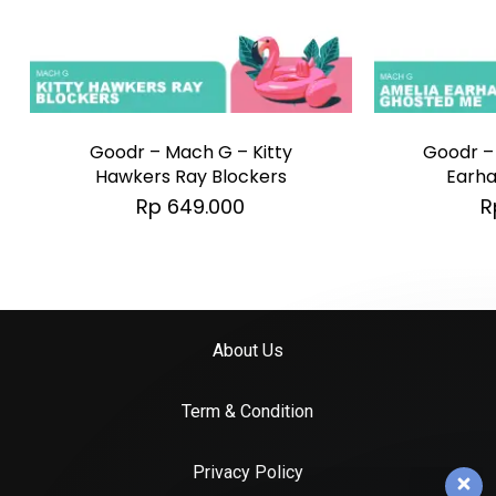
Goodr – Mach G – Kitty
Goodr –
Hawkers Ray Blockers
Earha
Rp
649.000
R
About Us
Term & Condition
Privacy Policy
Tim dukungan pelanggan kami