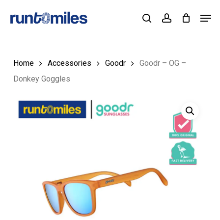
Skip
Men
to
Cart
search
account
Close
Cart
Close
main
Menu
content
Home
Accessories
Goodr
Goodr – OG –
Donkey Goggles