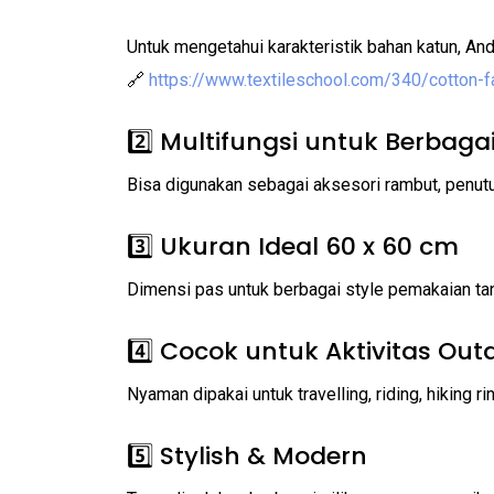
Untuk mengetahui karakteristik bahan katun, An
🔗
https://www.textileschool.com/340/cotton-f
2️⃣ Multifungsi untuk Berbaga
Bisa digunakan sebagai aksesori rambut, penutup
3️⃣ Ukuran Ideal 60 x 60 cm
Dimensi pas untuk berbagai style pemakaian tan
4️⃣ Cocok untuk Aktivitas Out
Nyaman dipakai untuk travelling, riding, hiking ri
5️⃣ Stylish & Modern