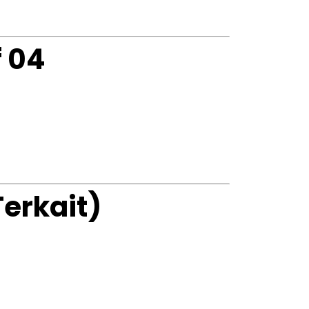
No products in the cart.
f 04
Go To Shop
Terkait)