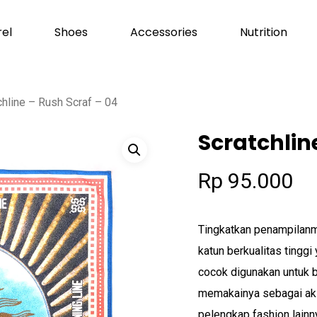
el
Shoes
Accessories
Nutrition
Cart
chline – Rush Scraf – 04
Scratchlin
Rp
95.000
Tingkatkan penampilanm
katun berkualitas tinggi
cocok digunakan untuk b
memakainya sebagai akse
pelengkap fashion lainny