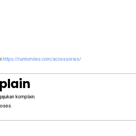
di
https://runtomiles.com/accessories/
plain
gajukan komplain.
roses.