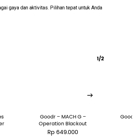
ai gaya dan aktivitas. Pilihan tepat untuk Anda
1/2
es
Goodr – MACH G –
Goodr –
er
Operation Blackout
Rp
649.000
R