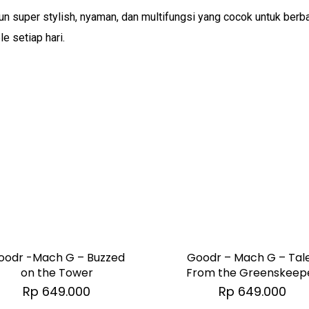
n super stylish, nyaman, dan multifungsi yang cocok untuk berbag
e setiap hari.
oodr -Mach G – Buzzed
Goodr – Mach G – Tal
on the Tower
From the Greenskeep
Rp
649.000
Rp
649.000