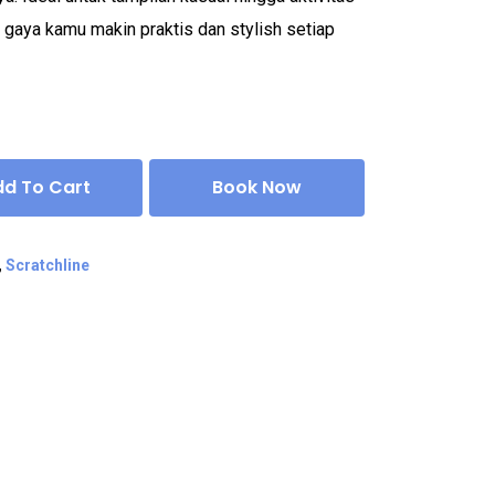
n gaya kamu makin praktis dan stylish setiap
dd To Cart
Book Now
,
Scratchline