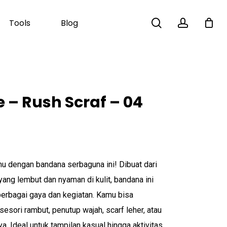
search
account
Tools
Blog
Close
Cart
e – Rush Scraf – 04
u dengan bandana serbaguna ini! Dibuat dari
 yang lembut dan nyaman di kulit, bandana ini
erbagai gaya dan kegiatan. Kamu bisa
sori rambut, penutup wajah, scarf leher, atau
a. Ideal untuk tampilan kasual hingga aktivitas