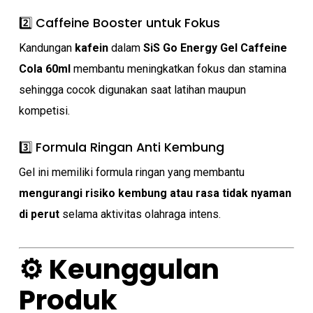
2️⃣ Caffeine Booster untuk Fokus
Kandungan
kafein
dalam
SiS Go Energy Gel Caffeine
Cola 60ml
membantu meningkatkan fokus dan stamina
sehingga cocok digunakan saat latihan maupun
kompetisi.
3️⃣ Formula Ringan Anti Kembung
Gel ini memiliki formula ringan yang membantu
mengurangi risiko kembung atau rasa tidak nyaman
di perut
selama aktivitas olahraga intens.
⚙️ Keunggulan
No products in the cart.
Produk
Go To Shop