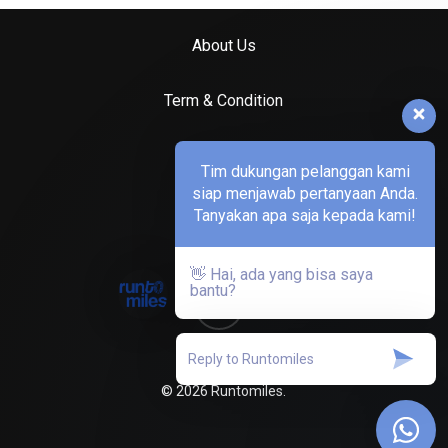
may
may
be
be
About Us
chosen
chosen
on
on
Term & Condition
the
the
product
product
Privacy Policy
Tim dukungan pelanggan kami
page
page
siap menjawab pertanyaan Anda.
Contact us
Tanyakan apa saja kepada kami!
👋 Hai, ada yang bisa saya
bantu?
instagram
Subtotal:
Rp
0
© 2026 Runtomiles.
View Cart
Checkout