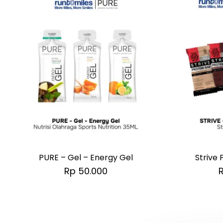
This
This
product
product
has
has
PURE – Gel – Energy Gel
Strive 
multiple
multiple
Rp
50.000
variants.
variants.
The
The
options
options