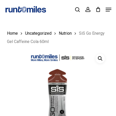
Skip
Men
to
Cart
search
account
Close
Cart
Close
main
Menu
content
Home
Uncategorized
Nutrion
SiS Go Energy
Gel Caffeine Cola 60ml