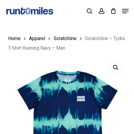
Skip
Men
to
Cart
search
account
Close
Cart
Close
main
Menu
content
Home
Apparel
Scratchline
Scratchline – Tydra
T-Shirt Running Navy – Man