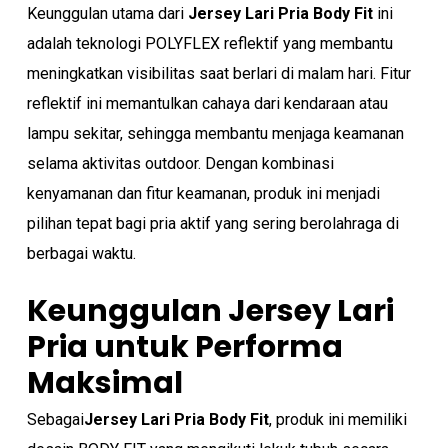
Keunggulan utama dari
Jersey Lari Pria
Body Fit
ini
adalah teknologi POLYFLEX reflektif yang membantu
No products in the cart.
meningkatkan visibilitas saat berlari di malam hari. Fitur
reflektif ini memantulkan cahaya dari kendaraan atau
Go To Shop
lampu sekitar, sehingga membantu menjaga keamanan
selama aktivitas outdoor. Dengan kombinasi
kenyamanan dan fitur keamanan, produk ini menjadi
pilihan tepat bagi pria aktif yang sering berolahraga di
berbagai waktu.
Keunggulan Jersey Lari
Pria untuk Performa
Maksimal
Sebagai
Jersey Lari Pria
Body Fit
, produk ini memiliki