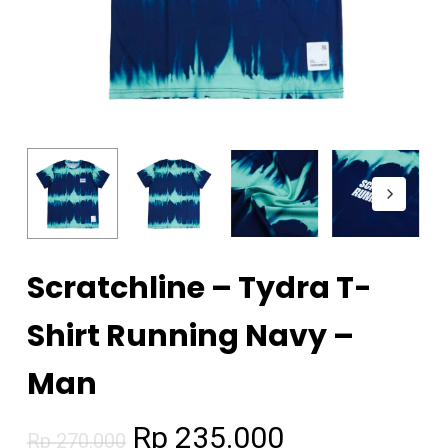
Scratchline – Tydra T-
Shirt Running Navy –
Man
Original
Current
Rp
235.000
Rp
270.000