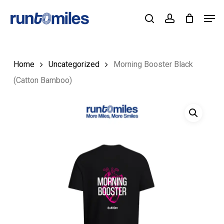
Skip
Men
to
Cart
search
account
Close
Cart
Close
main
Menu
content
Home
Uncategorized
Morning Booster Black
(Catton Bamboo)