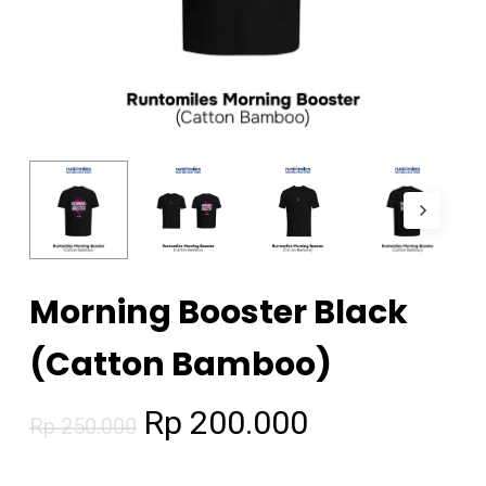
Morning Booster Black
(Catton Bamboo)
Original
Current
Rp
200.000
Rp
250.000
price
price