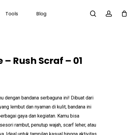
search
account
Tools
Blog
Close
Cart
 – Rush Scraf – 01
u dengan bandana serbaguna ini! Dibuat dari
 yang lembut dan nyaman di kulit, bandana ini
erbagai gaya dan kegiatan. Kamu bisa
sori rambut, penutup wajah, scarf leher, atau
a. Ideal untuk tampilan kasual hingga aktivitas