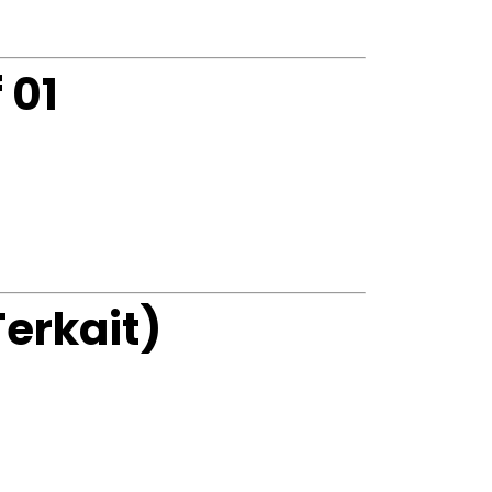
No products in the cart.
 01
Go To Shop
Terkait)