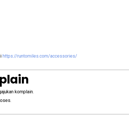
di
https://runtomiles.com/accessories/
plain
gajukan komplain.
roses.