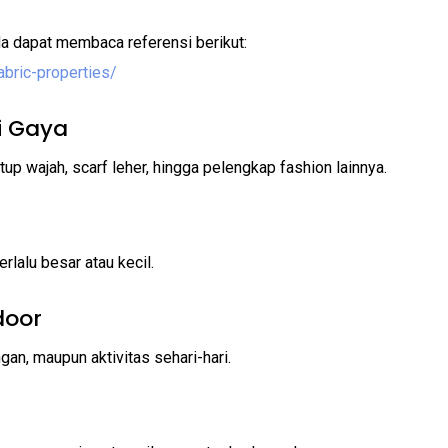
da dapat membaca referensi berikut:
abric-properties/
i Gaya
p wajah, scarf leher, hingga pelengkap fashion lainnya.
rlalu besar atau kecil.
door
ngan, maupun aktivitas sehari-hari.