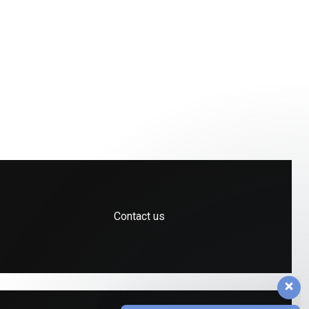
Contact us
Tim dukungan pelanggan kami
siap menjawab pertanyaan Anda.
Tanyakan apa saja kepada kami!
👋 Hai, ada yang bisa saya