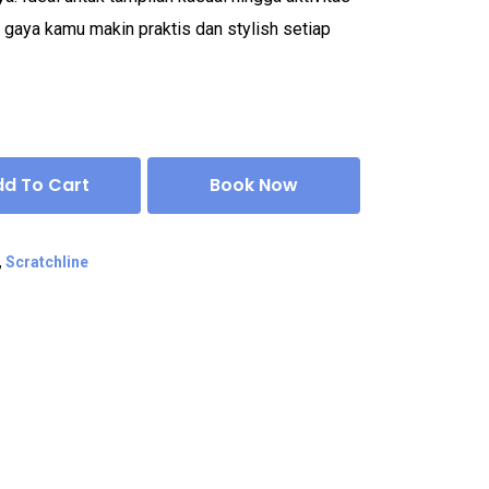
n gaya kamu makin praktis dan stylish setiap
dd To Cart
Book Now
,
Scratchline