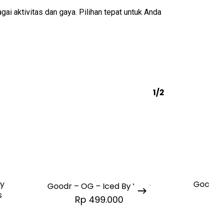
ai aktivitas dan gaya. Pilihan tepat untuk Anda
1/2
ty
Goodr 
Goodr – OG – Iced By Yetis
s
Rp
499.000
R