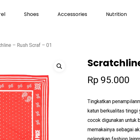
el
Shoes
Accessories
Nutrition
Cart
chline – Rush Scraf – 01
Scratchline
Rp
95.000
Tingkatkan penampilanm
katun berkualitas tinggi
cocok digunakan untuk b
memakainya sebagai akse
pelengkap fashion lainny