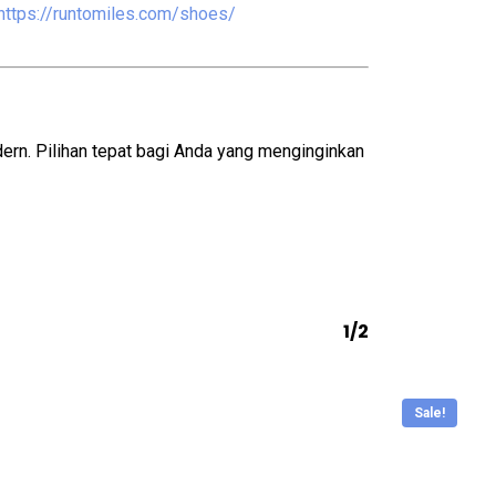
https://runtomiles.com/shoes/
dern. Pilihan tepat bagi Anda yang menginginkan
1/2
Sale!
This
This
product
product