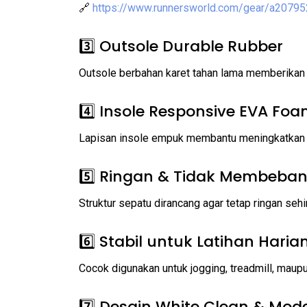
🔗
https://www.runnersworld.com/gear/a20795
3️⃣ Outsole Durable Rubber
Outsole berbahan karet tahan lama memberikan g
4️⃣ Insole Responsive EVA Fo
Lapisan insole empuk membantu meningkatkan ke
5️⃣ Ringan & Tidak Membeban
Struktur sepatu dirancang agar tetap ringan se
6️⃣ Stabil untuk Latihan Haria
Cocok digunakan untuk jogging, treadmill, maupu
7️⃣ Desain White Clean & Mod