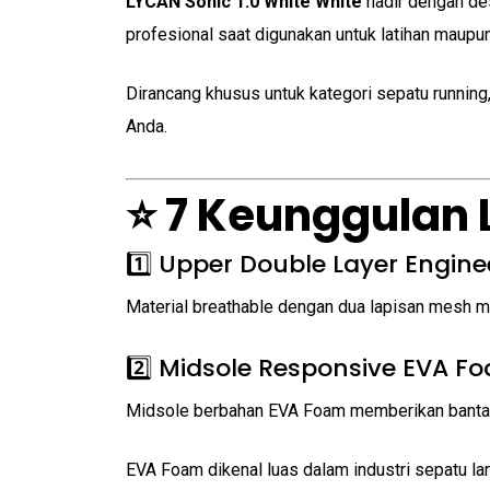
LYCAN Sonic 1.0 White White
hadir dengan des
profesional saat digunakan untuk latihan maupun 
Dirancang khusus untuk kategori sepatu runnin
Anda.
⭐ 7 Keunggulan 
1️⃣ Upper Double Layer Engin
Material breathable dengan dua lapisan mesh mem
2️⃣ Midsole Responsive EVA F
Midsole berbahan EVA Foam memberikan bantal
EVA Foam dikenal luas dalam industri sepatu la