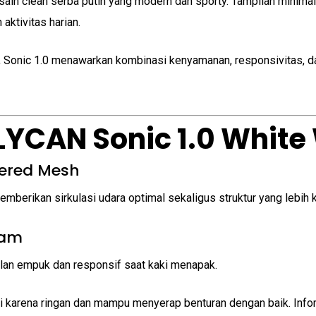
ain clean serba putih yang modern dan sporty. Tampilan minima
aktivitas harian.
g, Sonic 1.0 menawarkan kombinasi kenyamanan, responsivitas, d
LYCAN Sonic 1.0 White
eered Mesh
berikan sirkulasi udara optimal sekaligus struktur yang lebih k
oam
an empuk dan responsif saat kaki menapak.
ri karena ringan dan mampu menyerap benturan dengan baik. Info