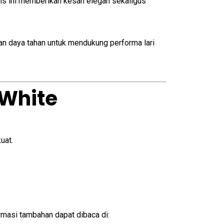
lis ini memberikan kesan elegan sekaligus
an daya tahan untuk mendukung performa lari
 White
uat.
rmasi tambahan dapat dibaca di: