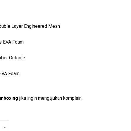
ouble Layer Engineered Mesh
ve EVA Foam
bber Outsole
 EVA Foam
unboxing
jika ingin mengajukan komplain.