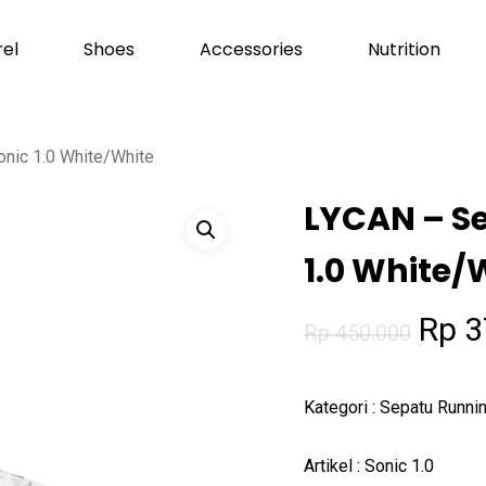
el
Shoes
Accessories
Nutrition
Cart
nic 1.0 White/White
LYCAN – S
1.0 White/
Orig
Rp
3
Rp
450.000
pric
was:
Kategori : Sepatu Runni
Rp 4
Artikel : Sonic 1.0