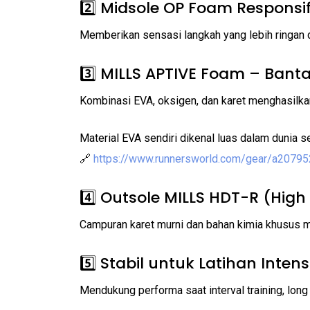
2️⃣ Midsole OP Foam Responsi
Memberikan sensasi langkah yang lebih ringan 
3️⃣ MILLS APTIVE Foam – Bant
Kombinasi EVA, oksigen, dan karet menghasilkan
Material EVA sendiri dikenal luas dalam dunia 
🔗
https://www.runnersworld.com/gear/a20795
4️⃣ Outsole MILLS HDT-R (High
Campuran karet murni dan bahan kimia khusus m
5️⃣ Stabil untuk Latihan Intens
Mendukung performa saat interval training, long 