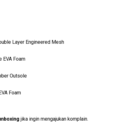
ouble Layer Engineered Mesh
ve EVA Foam
bber Outsole
 EVA Foam
unboxing
jika ingin mengajukan komplain.