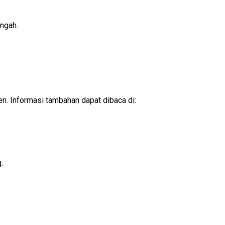
ngah.
n. Informasi tambahan dapat dibaca di:
No products in the cart.
Go To Shop
.