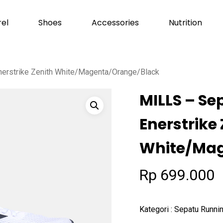
el
Shoes
Accessories
Nutrition
Cart
nerstrike Zenith White/Magenta/Orange/Black
MILLS – Se
Enerstrike
White/Mag
Rp
699.000
Kategori : Sepatu Runni