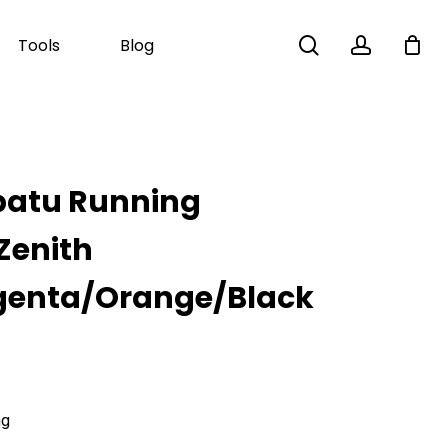
search
account
Tools
Blog
Close
Cart
patu Running
 Zenith
enta/Orange/Black
ng