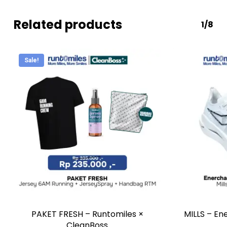
Related products
1/8
Sale!
This
product
has
PAKET FRESH – Runtomiles ×
MILLS – En
multiple
CleanBoss