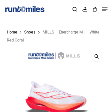
Skip
Men
to
Cart
search
account
Close
Cart
Close
main
Menu
content
Home
Shoes
MILLS – Enercharge M1 – White
Red Coral